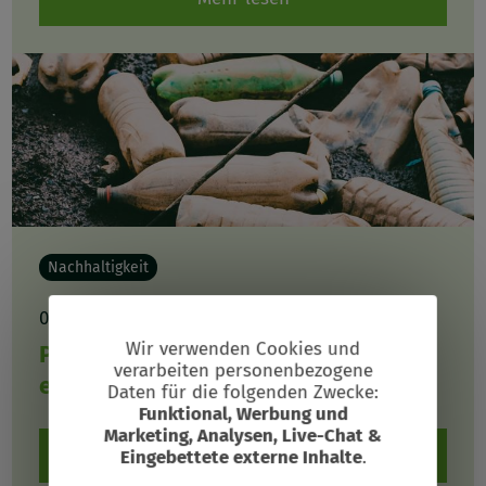
Nachhaltigkeit
07.08.2023
Wir verwenden Cookies und
Plastikmüll – Sind Kunststoffabfälle
verarbeiten personenbezogene
Verwendung
ein lösbares Problem?
Daten für die folgenden Zwecke:
von
Funktional, Werbung und
Marketing, Analysen, Live-Chat &
Suchbegriff
personenbezogenen
Mehr lesen
Eingebettete externe Inhalte
.