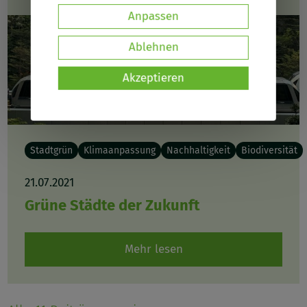
Daten
Anpassen
und
Ablehnen
Cookies
Akzeptieren
Stadtgrün
Klimaanpassung
Nachhaltigkeit
Biodiversität
21.07.2021
Grüne Städte der Zukunft
Mehr lesen