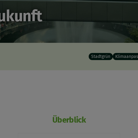
ukunft
Stadtgrün
Klimaanpa
Überblick