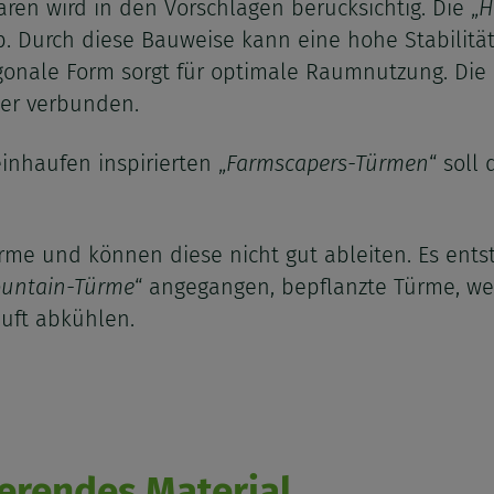
en wird in den Vorschlägen berücksichtig. Die „
H
. Durch diese Bauweise kann eine hohe Stabilitä
agonale Form sorgt für optimale Raumnutzung. Di
der verbunden.
inhaufen inspirierten „
Farmscapers-Türmen
“ soll
me und können diese nicht gut ableiten. Es entst
untain-Türme
“ angegangen, bepflanzte Türme, w
uft abkühlen.
ierendes Material