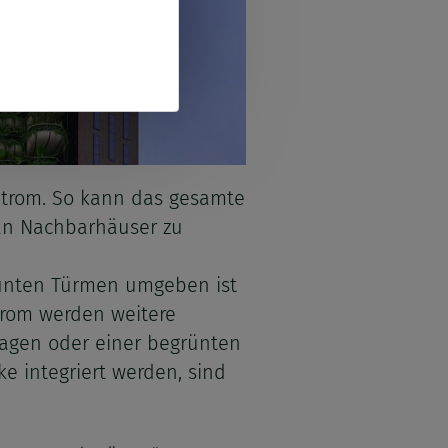
Strom. So kann das gesamte
 an Nachbarhäuser zu
grünten Türmen umgeben ist
trom werden weitere
lagen oder einer begrünten
e integriert werden, sind