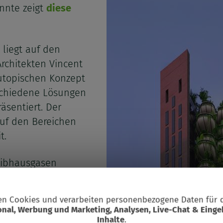
nnte zeigt
diese
 liegt auf den
rchitekten Vincent
 utopischen Konzept
schiedene Lösungen
äsentiert. Der
auf den Bereichen
t.
eibhausgasen
rme
“ entworfen –
e der Türme
n Cookies und verarbeiten personenbezogene Daten für 
Suchbegriff
in Biomasse
2
onal, Werbung und Marketing, Analysen, Live-Chat & Einge
dung
Prinzip kommt
Inhalte
.