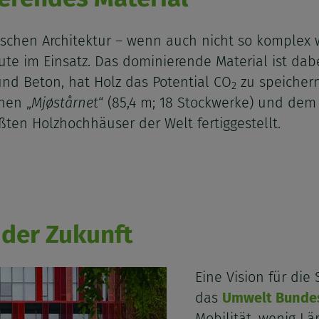
schen Architektur – wenn auch nicht so komplex 
ute im Einsatz. Das dominierende Material ist dab
und Beton, hat Holz das Potential CO
zu speichern
2
hen „
Mjøstårnet
“ (85,4 m; 18 Stockwerke) und dem 
ßten Holzhochhäuser der Welt fertiggestellt.
 der Zukunft
Eine Vision für die
das
Umwelt Bunde
Mobilität, wenig L