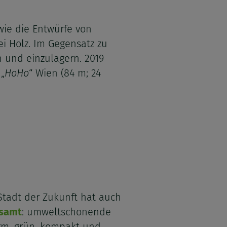
wie die Entwürfe von
ei Holz. Im Gegensatz zu
 und einzulagern. 2019
„
HoHo
“ Wien (84 m; 24
 Stadt der Zukunft hat auch
samt
: umweltschonende
ärm, grün, kompakt und