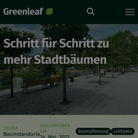
Direkt
zum
Inhalt
Schritt für Schritt zu
mehr Stadtbäumen
GESCHRIEBEN
THEMA
AM
Baumpflanzung
Leitfaden
Baumstandorte
24. Mai, 2022