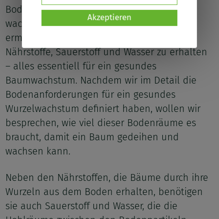
Boden, um in der städtischen Umgebung
Akzeptieren
wachsen zu können. Diese Bedingungen
ermöglichen es den Wurzeln des Baumes,
Nährstoffe, Sauerstoff und Wasser zu erhalten
– alles essentiell für ein gesundes
Baumwachstum. Nachdem wir im Detail die
Bodenanforderungen für ein gesundes
Wurzelwachstum definiert haben, wollen wir
besprechen, wie viel dieser Bodenräume es
braucht, damit ein Baum gedeihen und
wachsen kann.
Neben den Nährstoffen, die Bäume durch ihre
Wurzeln aus dem Boden erhalten, benötigen
sie auch Sauerstoff und Wasser, die die