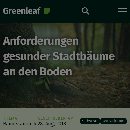
Direkt
zum
Inhalt
Anforderungen
gesunder Stadtbäume
an den Boden
THEMA
GESCHRIEBEN AM
Substrat
Wurzelraum
Baumstandorte
28. Aug, 2018