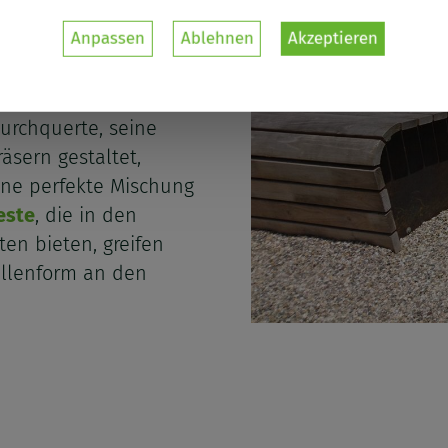
Anpassen
Ablehnen
Akzeptieren
lände ist der „Jardin
enbezogenen
 8 m tiefer
ch, der vor der
urchquerte, seine
äsern gestaltet,
ine perfekte Mischung
este
, die in den
en bieten, greifen
ellenform an den