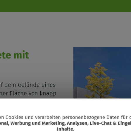
te mit
uf dem Gelände eines
iner Fläche von knapp
Raum für Entspannung
chiedene,
n Cookies und verarbeiten personenbezogene Daten für 
Suchbegriff
nschließende Gärten
onal, Werbung und Marketing, Analysen, Live-Chat & Einge
dung
 Nutzung.
Inhalte
.