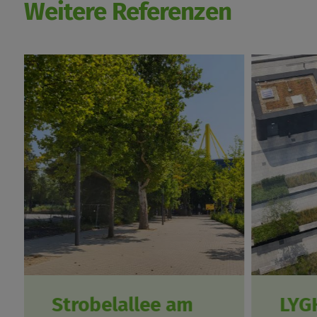
Weitere Referenzen
Strobelallee am
LYG