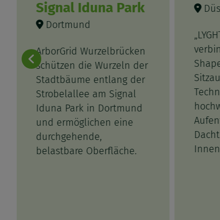
Signal Iduna Park
Düs
Dortmund
„LYGH
verbi
ArborGrid Wurzelbrücken
Shape
schützen die Wurzeln der
Sitza
Stadtbäume entlang der
Techn
Strobelallee am Signal
hochw
Iduna Park in Dortmund
Aufen
und ermöglichen eine
Dacht
durchgehende,
Innen
belastbare Oberfläche.