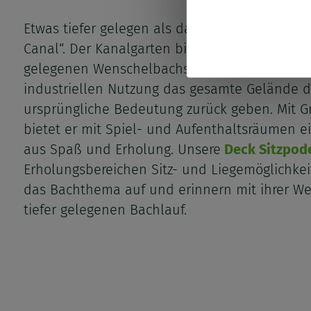
von
Etwas tiefer gelegen als das als das übrige Ge
person
Canal“. Der Kanalgarten bildet den Verlauf des
gelegenen Wenschelbachs ab und soll dem Ba
Daten
industriellen Nutzung das gesamte Gelände d
und
ursprüngliche Bedeutung zurück geben. Mit Gr
bietet er mit Spiel- und Aufenthaltsräumen e
Cookies
aus Spaß und Erholung. Unsere
Deck Sitzpod
Erholungsbereichen Sitz- und Liegemöglichkeit
das Bachthema auf und erinnern mit ihrer W
tiefer gelegenen Bachlauf.