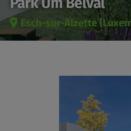
Park Um Belval
Esch-sur-Alzette (Luxe