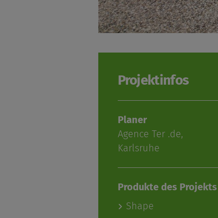
Projektinfos
Planer
Agence Ter .de,
Karlsruhe
Produkte des Projekts
Shape