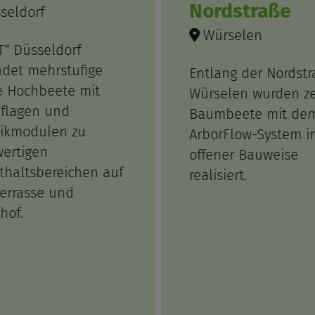
Nordstraße
seldorf
Würselen
T“ Düsseldorf
ndet mehrstufige
Entlang der Nordstr
 Hochbeete mit
Würselen wurden z
uflagen und
Baumbeete mit de
ikmodulen zu
ArborFlow-System i
ertigen
offener Bauweise
thaltsbereichen auf
realisiert.
errasse und
hof.