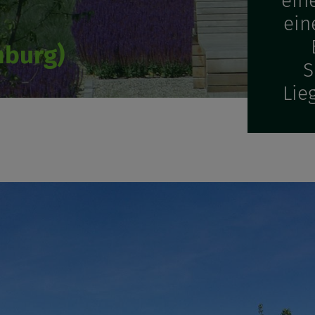
ein
ein
mburg)
S
Lie