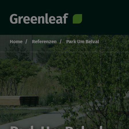
Direkt
zum
Inhalt
Home
Referenzen
Park Um Belval
Pfadnavigation