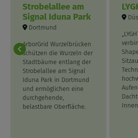
Strobelallee am
LYG
Signal Iduna Park
Düs
Dortmund
„LYGH
verbi
ArborGrid Wurzelbrücken
Shape
schützen die Wurzeln der
Sitza
Stadtbäume entlang der
Techn
Strobelallee am Signal
hochw
Iduna Park in Dortmund
Aufen
und ermöglichen eine
Dacht
durchgehende,
Innen
belastbare Oberfläche.