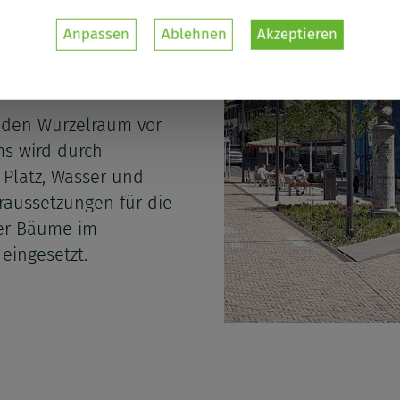
kirschen, die im
Anpassen
Ablehnen
Akzeptieren
aumquartiere
enbezogenen
rhält jeder Baum
 den Wurzelraum vor
s wird durch
 Platz, Wasser und
raussetzungen für die
er Bäume im
eingesetzt.