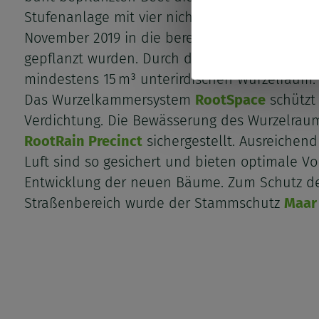
von
Stufenanlage mit vier nicht fruchtenden Vogel
November 2019 in die bereits vorbereiteten B
person
gepflanzt wurden. Durch die Baumquartiere e
Daten
mindestens 15 m³ unterirdischen Wurzelraum.
Das Wurzelkammersystem
RootSpace
schützt
und
Verdichtung. Die Bewässerung des Wurzelraum
Cookies
RootRain Precinct
sichergestellt. Ausreichend
Luft sind so gesichert und bieten optimale Vo
Entwicklung der neuen Bäume. Zum Schutz d
Straßenbereich wurde der Stammschutz
Maar