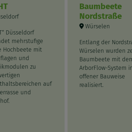
HT
Baumbeete
Nordstraße
seldorf
Würselen
T“ Düsseldorf
ndet mehrstufige
Entlang der Nordstr
 Hochbeete mit
Würselen wurden z
uflagen und
Baumbeete mit de
ikmodulen zu
ArborFlow-System i
ertigen
offener Bauweise
thaltsbereichen auf
realisiert.
errasse und
hof.