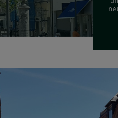
um
ne