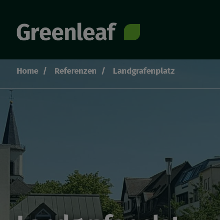
Direkt
zum
Inhalt
Home
Referenzen
Landgrafenplatz
Pfadnavigation