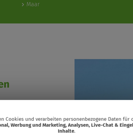
Maar
en
019 umgestaltet. An
n Cookies und verarbeiten personenbezogene Daten für 
Suchbegriff
e steht nun in einem
onal, Werbung und Marketing, Analysen, Live-Chat & Einge
dung
Begrünt wurde die
Inhalte
.