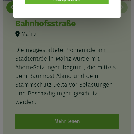
Stadtentrée,
Bahnhofsstraße
Mainz
Die neugestaltete Promenade am
Stadtentrée in Mainz wurde mit
Ahorn-Setzlingen begrünt, die mittels
dem Baumrost Aland und dem
Stammschutz Delta vor Belastungen
und Beschädigungen geschützt
werden.
Mehr lesen