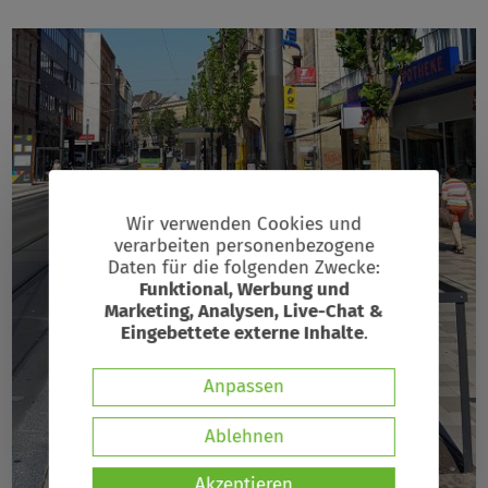
Wir verwenden Cookies und
verarbeiten personenbezogene
Verwendung
Daten für die folgenden Zwecke:
von
Funktional, Werbung und
Marketing, Analysen, Live-Chat &
Suchbegriff
personenbezogenen
Eingebettete externe Inhalte
.
Daten
Anpassen
und
Ablehnen
Cookies
Akzeptieren