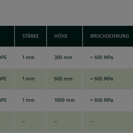
STÄRKE
HÖHE
BRUCHDEHNUNG
DPE
1 mm
300 mm
> 600 MPa
DPE
1 mm
600 mm
> 600 MPa
DPE
1 mm
1000 mm
> 600 MPa
–
–
–