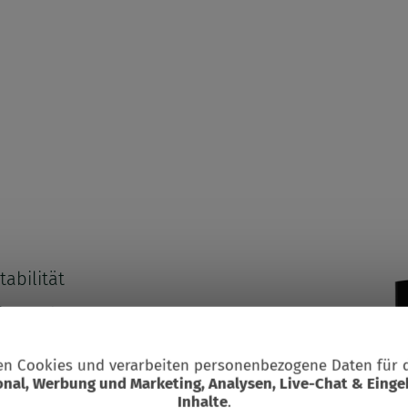
tabilität
 im Boden
n Cookies und verarbeiten personenbezogene Daten für 
Suchbegriff
onal, Werbung und Marketing, Analysen, Live-Chat & Einge
m und 1000 mm
dung
Inhalte
.