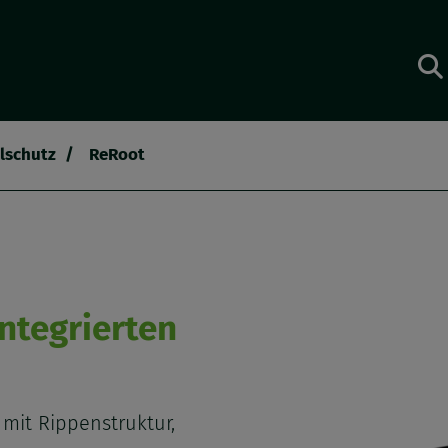
lschutz
ReRoot
ntegrierten
mit Rippenstruktur,