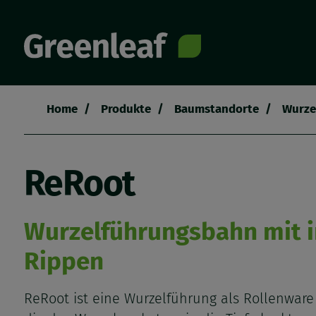
Direkt
zum
Inhalt
Home
Produkte
Baumstandorte
Wurze
Pfadnavigation
ReRoot
Wurzelführungsbahn mit i
Rippen
ReRoot ist eine Wurzelführung als Rollenware 