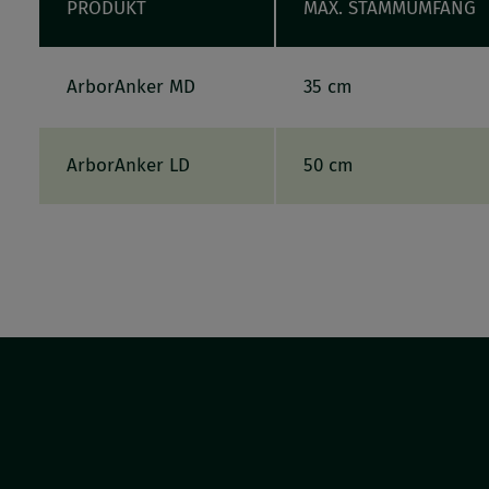
PRODUKT
MAX. STAMMUMFANG
ArborAnker MD
35 cm
ArborAnker LD
50 cm