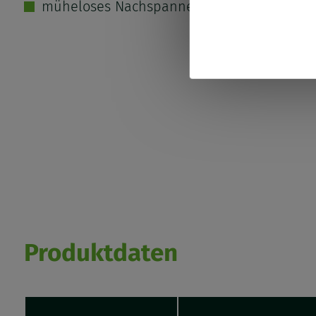
müheloses Nachspannen durch zugänglich
von
person
Daten
und
Cookies
Produktdaten