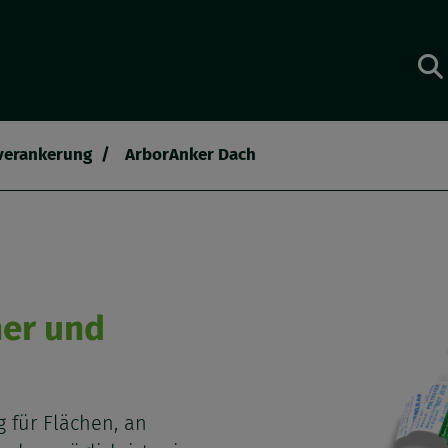
erankerung
ArborAnker Dach
her und
 für Flächen, an