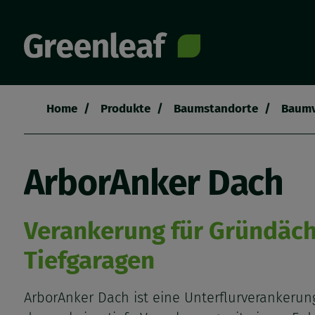
Direkt
zum
Inhalt
Home
Produkte
Baumstandorte
Baumv
Pfadnavigation
ArborAnker Dach
Verankerung für Gründäc
Tiefgaragen
ArborAnker Dach ist eine Unterflurverankerung