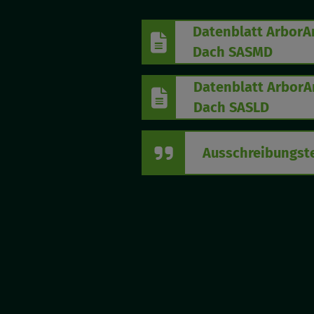
Datenblatt ArborA
Dach SASMD
Datenblatt ArborA
Dach SASLD
Ausschreibungst