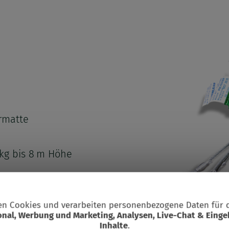
rmatte
 kg bis 8 m Höhe
raht und Spanngurt
n Cookies und verarbeiten personenbezogene Daten für 
Suchbegriff
onal, Werbung und Marketing, Analysen, Live-Chat & Einge
dung
Inhalte
.