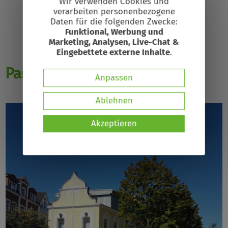
Wir verwenden Cookies und
verarbeiten personenbezogene
Verwendung
Daten für die folgenden Zwecke:
von
Funktional, Werbung und
Marketing, Analysen, Live-Chat &
Suchbegriff
personenbezogenen
Eingebettete externe Inhalte
.
Daten
Passende Referenzen
Anpassen
und
Ablehnen
Cookies
Akzeptieren