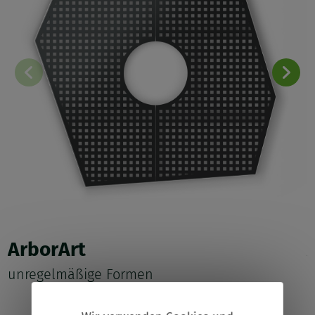
ArborArt
unregelmäßige Formen
s